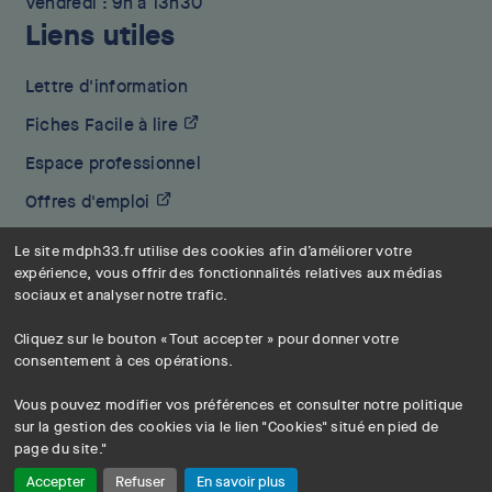
Vendredi : 9h à 13h30
Liens utiles
Lettre d'information
Fiches Facile à lire
Espace professionnel
Offres d'emploi
Plan du site
Le site mdph33.fr utilise des cookies afin d’améliorer votre 
expérience, vous offrir des fonctionnalités relatives aux médias 
Mentions légales
sociaux et analyser notre trafic.

Cybersécurité
Cliquez sur le bouton « Tout accepter » pour donner votre 
Accessibilité : partiellement conforme
consentement à ces opérations. 

Ce site est écoconçu (EcoIndex B)
Vous pouvez modifier vos préférences et consulter notre politique 
sur la gestion des cookies via le lien "Cookies" situé en pied de 
Suivez-nous
Accepter
Refuser
En savoir plus