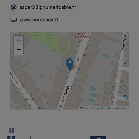
asper33@numericable.fr
www.bordeaux.fr
+
−
Leaflet
|
©
OpenStreetMap
contributors
Pause